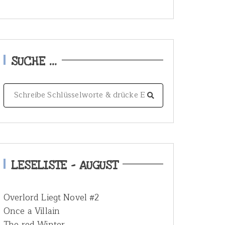
SUCHE …
S
e
a
r
c
h
LESELISTE – AUGUST
f
o
Overlord Liegt Novel #2
r
Once a Villain
:
The red Winter