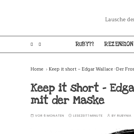
Lausche dem
RUBY??
REZENSION
Home
Keep it short – Edgar Wallace -Der Fr
Keep it short – Edg
mit der Maske
VOR 6 MONATEN
LESEZEIT
1 MINUTE
BY
RUBYNIA