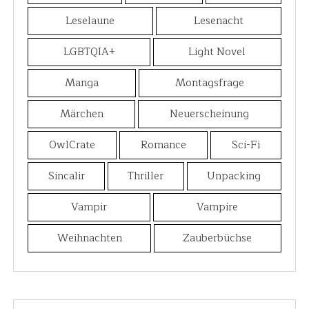
Leselaune
Lesenacht
LGBTQIA+
Light Novel
Manga
Montagsfrage
Märchen
Neuerscheinung
OwlCrate
Romance
Sci-Fi
Sincalir
Thriller
Unpacking
Vampir
Vampire
Weihnachten
Zauberbüchse