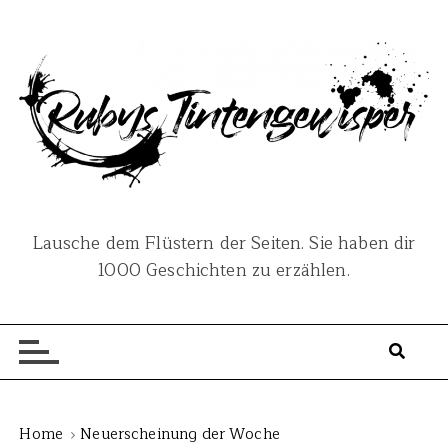
S
k
i
p
t
o
c
o
n
Lausche dem Flüstern der Seiten. Sie haben dir
t
1000 Geschichten zu erzählen.
e
n
t
Home
Neuerscheinung der Woche