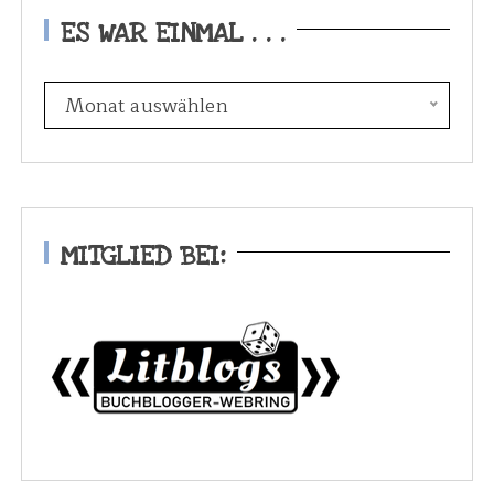
ES WAR EINMAL . . .
E
Monat auswählen
s
w
a
r
e
MITGLIED BEI:
i
n
m
a
l
.
.
.