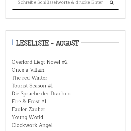
e
a
r
c
h
LESELISTE – AUGUST
f
o
Overlord Liegt Novel #2
r
Once a Villain
:
The red Winter
Tourist Season #1
Die Sprache der Drachen
Fire & Frost #1
Fauler Zauber
Young World
Clockwork Angel