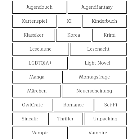
Jugendbuch
Jugendfantasy
Kartenspiel
KI
Kinderbuch
Klassiker
Korea
Krimi
Leselaune
Lesenacht
LGBTQIA+
Light Novel
Manga
Montagsfrage
Märchen
Neuerscheinung
OwlCrate
Romance
Sci-Fi
Sincalir
Thriller
Unpacking
Vampir
Vampire