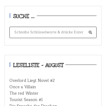
SUCHE …
S
e
a
r
c
h
LESELISTE – AUGUST
f
o
Overlord Liegt Novel #2
r
Once a Villain
:
The red Winter
Tourist Season #1