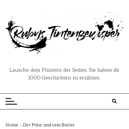
S
k
i
p
t
o
c
o
n
Lausche dem Flüstern der Seiten. Sie haben dir
t
1000 Geschichten zu erzählen.
e
n
t
Home
Der Prinz und sein Butler