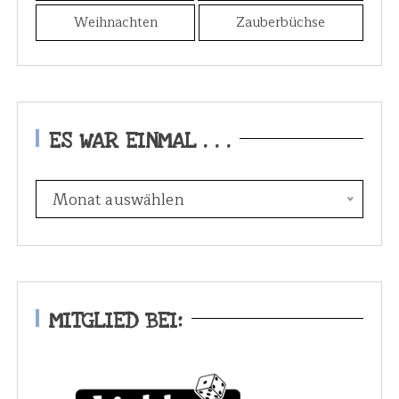
Weihnachten
Zauberbüchse
ES WAR EINMAL . . .
E
Monat auswählen
s
w
a
r
e
MITGLIED BEI:
i
n
m