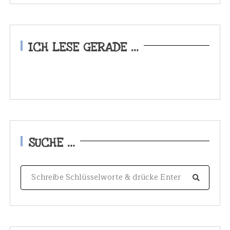
ICH LESE GERADE …
SUCHE …
S
e
a
r
c