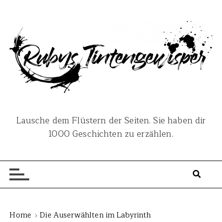
S
k
i
p
t
o
c
o
n
Lausche dem Flüstern der Seiten. Sie haben dir
t
1000 Geschichten zu erzählen.
e
n
t
Home
Die Auserwählten im Labyrinth