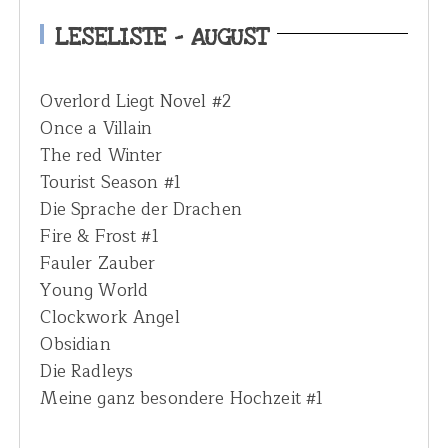
h
LESELISTE – AUGUST
f
o
Overlord Liegt Novel #2
r
Once a Villain
:
The red Winter
Tourist Season #1
Die Sprache der Drachen
Fire & Frost #1
Fauler Zauber
Young World
Clockwork Angel
Obsidian
Die Radleys
Meine ganz besondere Hochzeit #1