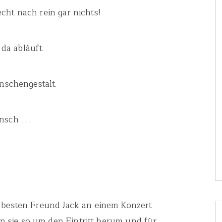
cht nach rein gar nichts!
da abläuft.
enschengestalt.
ch . . .
m besten Freund Jack an einem Konzert
 sie so um den Eintritt herum und für