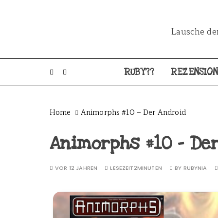
Lausche dem
RUBY??
REZENSIO
Home
Animorphs #10 – Der Android
Animorphs #10 – De
VOR 12 JAHREN
LESEZEIT
2MINUTEN
BY
RUBYNIA