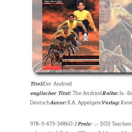
Titel:
Der Android
englischer Titel:
The Andriod
Reihe:
Ja -B
Deutsch
Autor:
K.A. Appelgate
Verlag:
Rav
978-3-473-34860-2
Preis:
-,- $(D) Tasche