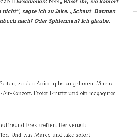
:
ab 11
Erschienen:
1999
„Wisst ihr, sie kapiert
h nicht“, sagte ich zu Jake. „Schaut Batman
onbuch nach? Oder Spiderman? Ich glaube,
 Seiten, zu den Animorphs zu gehören. Marco
ir-Konzert. Freier Eintritt und ein megagutes
hulfreund Erek treffen. Der verteilt
effen. Und was Marco und Jake sofort