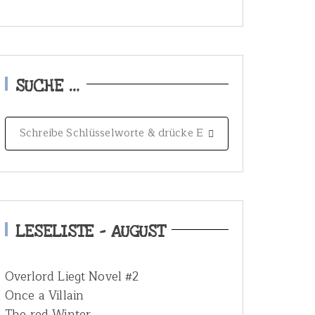
SUCHE …
S
e
a
r
c
h
LESELISTE – AUGUST
f
o
Overlord Liegt Novel #2
r
Once a Villain
:
The red Winter