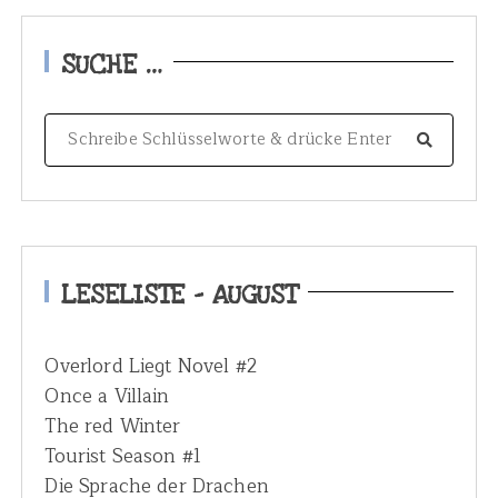
SUCHE …
S
e
a
r
c
h
LESELISTE – AUGUST
f
o
Overlord Liegt Novel #2
r
Once a Villain
:
The red Winter
Tourist Season #1
Die Sprache der Drachen