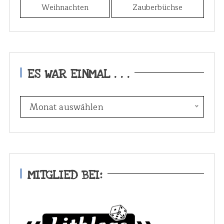
Weihnachten
Zauberbüchse
ES WAR EINMAL . . .
E
Monat auswählen
s
w
a
r
e
MITGLIED BEI:
i
n
m
a