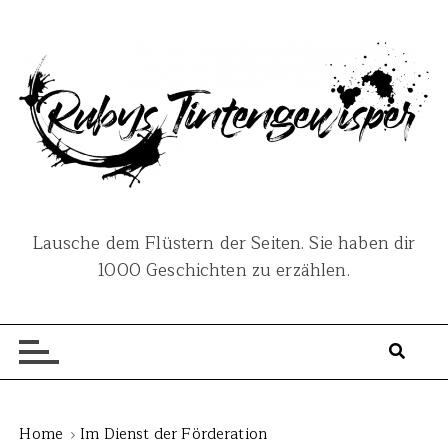
S
k
i
p
t
o
c
o
n
Lausche dem Flüstern der Seiten. Sie haben dir
t
1000 Geschichten zu erzählen.
e
n
t
Home
Im Dienst der Förderation