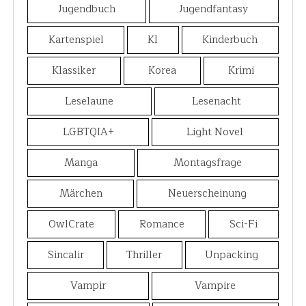
Jugendbuch
Jugendfantasy
Kartenspiel
KI
Kinderbuch
Klassiker
Korea
Krimi
Leselaune
Lesenacht
LGBTQIA+
Light Novel
Manga
Montagsfrage
Märchen
Neuerscheinung
OwlCrate
Romance
Sci-Fi
Sincalir
Thriller
Unpacking
Vampir
Vampire