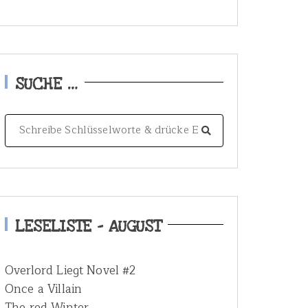
SUCHE …
S
e
a
r
c
h
LESELISTE – AUGUST
f
o
Overlord Liegt Novel #2
r
Once a Villain
:
The red Winter