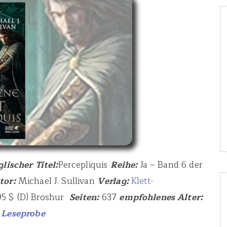
glischer Titel:
Percepliquis
Reihe:
Ja – Band 6 der
tor:
Michael J. Sullivan
Verlag:
Klett-
95 $ (D) Broshur
Seiten:
637
empfohlenes Alter:
4
Leseprobe