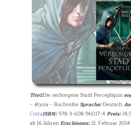
Titel:
Die verborgene Stadt Percepliquis
en
–
Riyria
– Buchreihe
Sprache:
Deutsch
Au
Cotta
ISBN:
978-3-608-96017-4
Preis:
18,
ab 16 Jahren
Erschienen:
21. Februar 201