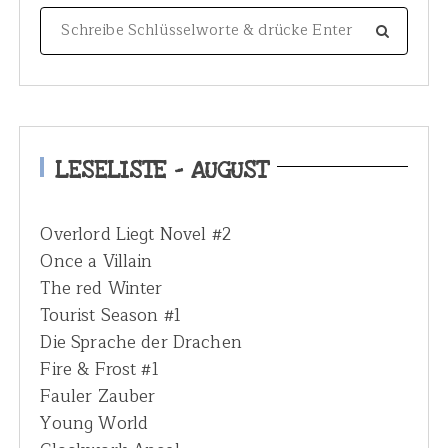
S
e
a
r
c
h
LESELISTE – AUGUST
f
o
Overlord Liegt Novel #2
r
Once a Villain
:
The red Winter
Tourist Season #1
Die Sprache der Drachen
Fire & Frost #1
Fauler Zauber
Young World