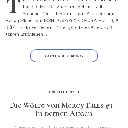
T
itel: Simsalabim, wo ist Leonies Ring? Reihe: Ja -
Band 9 der - Die Zaubermädchen - Reihe
Sprache: Deutsch Autor : Irene Zimmermann
Verlag: Planet Girl ISBN: 978-3-522-50406-5 Preis: 9,99
$ (D) Hardcover Seiten: 144 empfohlenes Alter: ab 8
Jahren Erschienen:…
CONTINUE READING
UNCATEGORIZED
Die Wölfe von Mercy Falls #3 –
In deinen Augen
VOR 12 JAHREN
LESEZEIT
5MINUTEN
BY
RUBYNIA