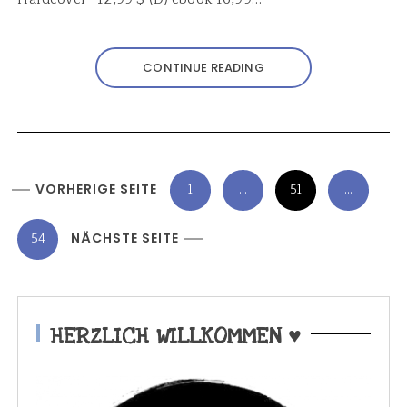
CONTINUE READING
S
VORHERIGE SEITE
1
…
51
…
e
i
54
NÄCHSTE SEITE
t
e
n
HERZLICH WILLKOMMEN ♥
n
u
m