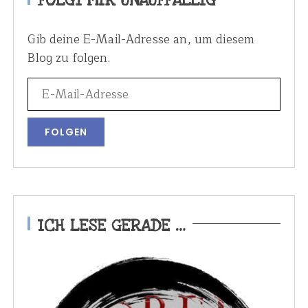
FOLGT MIR UNAUFFÄLLIG
i
t
Gib deine E-Mail-Adresse an, um diesem
r
Blog zu folgen.
ä
g
e
ICH LESE GERADE …