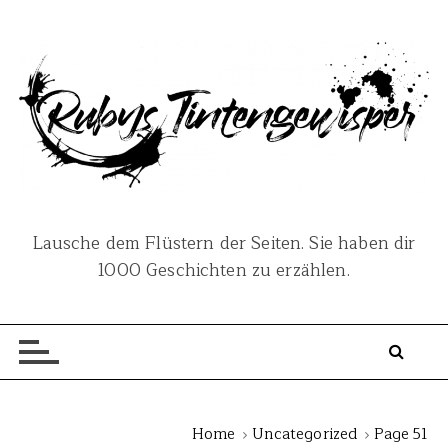
S
k
i
p
t
o
c
o
n
Lausche dem Flüstern der Seiten. Sie haben dir
t
1000 Geschichten zu erzählen.
e
n
t
Home
Uncategorized
Page 51