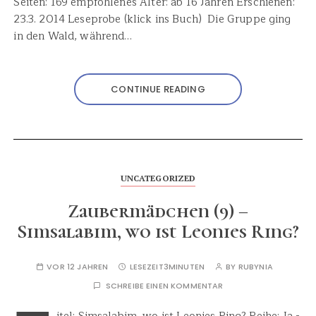
Seiten: 169 empfohlenes Alter: ab 16 Jahren Erschienen:
23.3. 2014 Leseprobe (klick ins Buch) Die Gruppe ging
in den Wald, während…
CONTINUE READING
UNCATEGORIZED
Zaubermädchen (9) –
Simsalabim, wo ist Leonies Ring?
VOR 12 JAHREN
LESEZEIT
3MINUTEN
BY
RUBYNIA
SCHREIBE EINEN KOMMENTAR