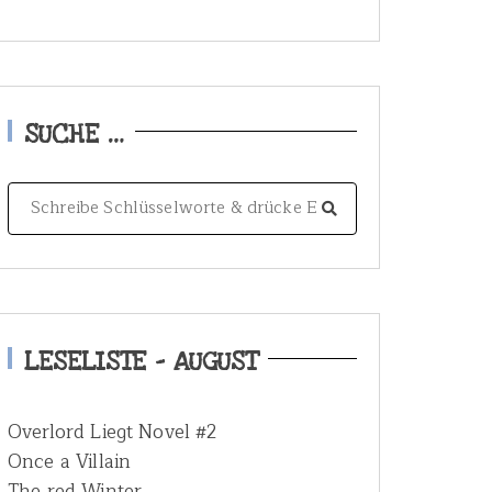
SUCHE …
S
e
a
r
c
h
LESELISTE – AUGUST
f
o
Overlord Liegt Novel #2
r
Once a Villain
:
The red Winter