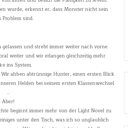
 von ihnen und besitzt die
Fähigkeit
zu leveln.
n wurde, erkennt er, dass Monster nicht sein
s Problem sind.
 gelassen und strebt immer weiter nach vorne.
oral weiter und wir erlangen gleichzeitig mehr
cke ins System.
 Wir ahben abtrünnige Hunter, einen ersten Blick
 unseren Helden bei seinem ersten Klassenwechsel
…
Aber!
ichte beginnt immer mehr von der Light Novel zu
 einiges unter den Tisch, was ich so unglaublich