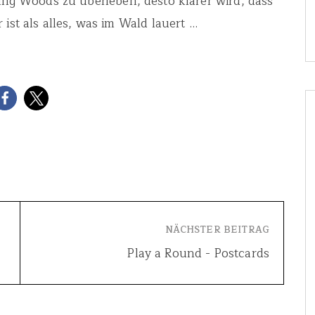
ing Woods zu überleben, desto klarer wird, dass
 ist als alles, was im Wald lauert …
NÄCHSTER BEITRAG
Play a Round - Postcards