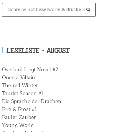
S
e
a
r
c
h
LESELISTE – AUGUST
f
o
Overlord Liegt Novel #2
r
Once a Villain
:
The red Winter
Tourist Season #1
Die Sprache der Drachen
Fire & Frost #1
Fauler Zauber
Young World