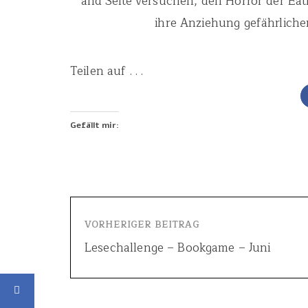
and Seite versuchen, den Horror der Eat
ihre Anziehung gefährlicher
Teilen auf . . .
Gefällt mir:
VORHERIGER BEITRAG
Lesechallenge – Bookgame – Juni