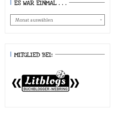
ES WAR EINMAL . . .
E
Monat auswählen
s
w
a
r
e
MITGLIED BEI:
i
n
m
a
l
.
.
.