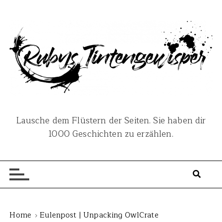
S
k
i
p
t
o
c
o
n
Lausche dem Flüstern der Seiten. Sie haben dir
t
1000 Geschichten zu erzählen.
e
n
t
Home
Eulenpost | Unpacking OwlCrate