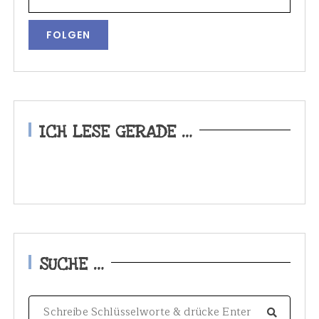
ICH LESE GERADE …
SUCHE …
S