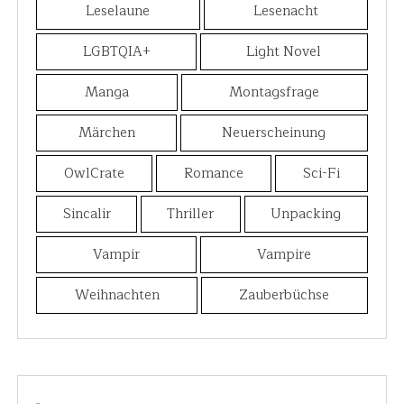
Leselaune
Lesenacht
LGBTQIA+
Light Novel
Manga
Montagsfrage
Märchen
Neuerscheinung
OwlCrate
Romance
Sci-Fi
Sincalir
Thriller
Unpacking
Vampir
Vampire
Weihnachten
Zauberbüchse