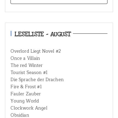
e
a
r
c
h
LESELISTE – AUGUST
f
o
Overlord Liegt Novel #2
r
Once a Villain
:
The red Winter
Tourist Season #1
Die Sprache der Drachen
Fire & Frost #1
Fauler Zauber
Young World
Clockwork Angel
Obsidian