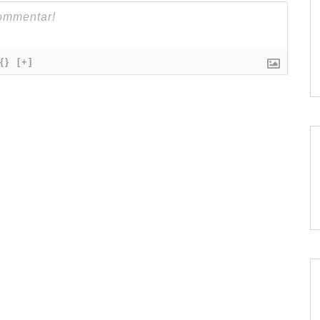
{}
[+]