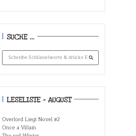
SUCHE …
S
e
a
r
c
h
LESELISTE – AUGUST
f
o
Overlord Liegt Novel #2
r
Once a Villain
:
The red Winter