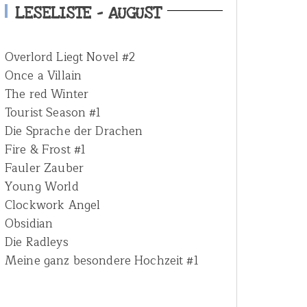
h
LESELISTE – AUGUST
f
o
Overlord Liegt Novel #2
r
Once a Villain
:
The red Winter
Tourist Season #1
Die Sprache der Drachen
Fire & Frost #1
Fauler Zauber
Young World
Clockwork Angel
Obsidian
Die Radleys
Meine ganz besondere Hochzeit #1