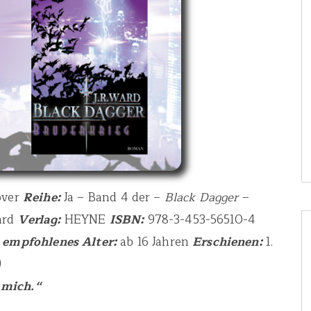
over
Reihe:
Ja – Band 4 der –
Black Dagger
–
ard
Verlag:
HEYNE
ISBN:
978-3-453-56510-4
6
empfohlenes Alter:
ab 16 Jahren
Erschienen:
1.
)
 mich.“