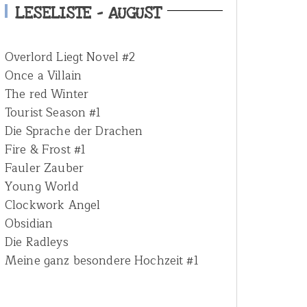
h
LESELISTE – AUGUST
f
o
Overlord Liegt Novel #2
r
Once a Villain
:
The red Winter
Tourist Season #1
Die Sprache der Drachen
Fire & Frost #1
Fauler Zauber
Young World
Clockwork Angel
Obsidian
Die Radleys
Meine ganz besondere Hochzeit #1