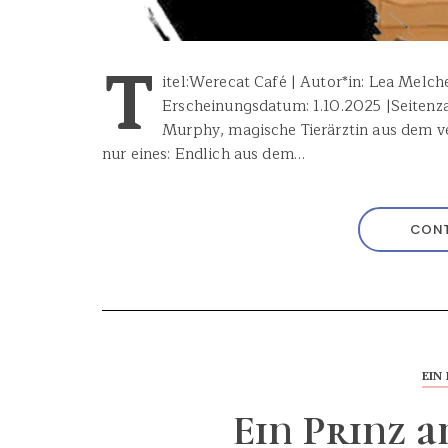
T
itel:Werecat Café | Autor*in: Lea Melch
Erscheinungsdatum: 1.10.2025 |Seitenza
Murphy, magische Tierärztin aus dem v
nur eines: Endlich aus dem…
CONT
EIN 
Ein Prinz 