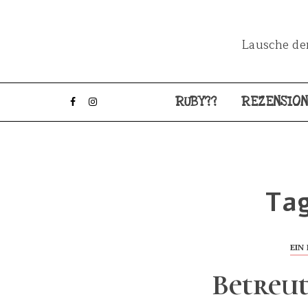
Lausche dem
RUBY??
REZENSIO
Ta
EIN 
Betreu