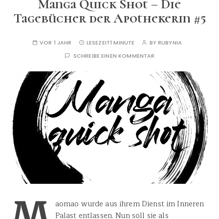
Manga Quick Shot – Die
Tagebücher der Apothekerin #5
VOR 1 JAHR
LESEZEIT
1 MINUTE
BY
RUBYNIA
SCHREIBE EINEN KOMMENTAR
M
aomao wurde aus ihrem Dienst im Inneren
Palast entlassen. Nun soll sie als