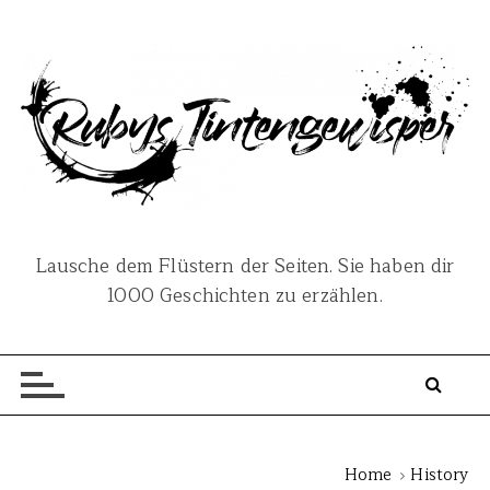
S
k
i
p
t
o
c
o
n
Lausche dem Flüstern der Seiten. Sie haben dir
t
1000 Geschichten zu erzählen.
e
n
t
Home
History