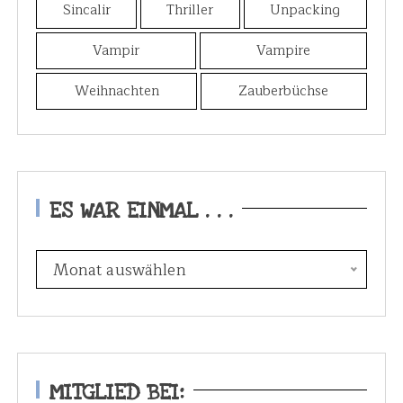
Sincalir
Thriller
Unpacking
Vampir
Vampire
Weihnachten
Zauberbüchse
ES WAR EINMAL . . .
E
Monat auswählen
s
w
a
r
e
MITGLIED BEI: