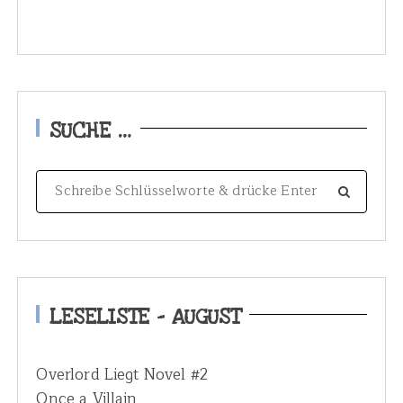
SUCHE …
S
e
a
r
c
h
LESELISTE – AUGUST
f
o
Overlord Liegt Novel #2
r
Once a Villain
: