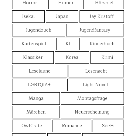
Horror
Humor
Hörspiel
Isekai
Japan
Jay Kristoff
Jugendbuch
Jugendfantasy
Kartenspiel
KI
Kinderbuch
Klassiker
Korea
Krimi
Leselaune
Lesenacht
LGBTQIA+
Light Novel
Manga
Montagsfrage
Märchen
Neuerscheinung
OwlCrate
Romance
Sci-Fi