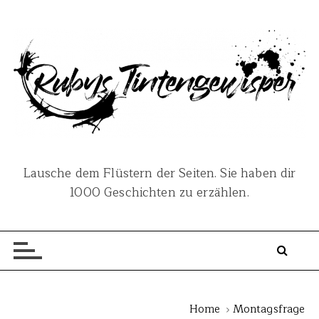
S
k
i
p
t
o
c
o
n
Lausche dem Flüstern der Seiten. Sie haben dir
t
1000 Geschichten zu erzählen.
e
n
t
Home
Montagsfrage