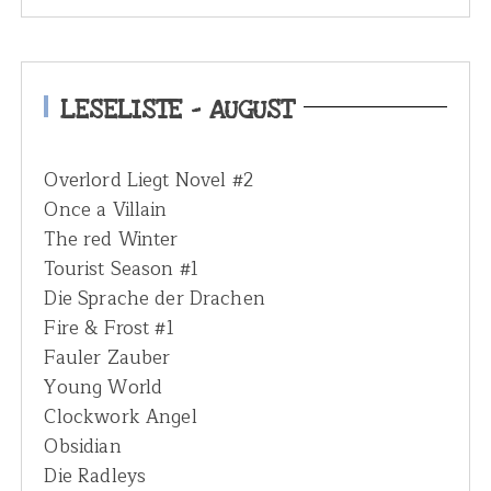
a
r
c
h
LESELISTE – AUGUST
f
o
Overlord Liegt Novel #2
r
Once a Villain
:
The red Winter
Tourist Season #1
Die Sprache der Drachen
Fire & Frost #1
Fauler Zauber
Young World
Clockwork Angel
Obsidian
Die Radleys