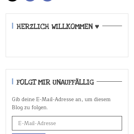
e
i
t
e
HERZLICH WILLKOMMEN ♥
n
n
u
m
m
e
FOLGT MIR UNAUFFÄLLIG
r
Gib deine E-Mail-Adresse an, um diesem
i
Blog zu folgen.
e
r
u