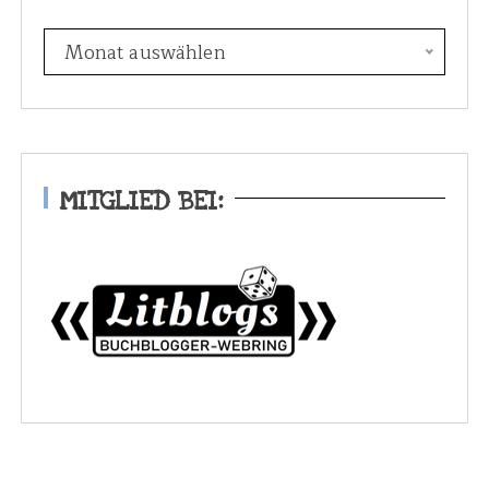
E
Monat auswählen
s
w
a
r
e
MITGLIED BEI:
i
n
m
a
l
.
.
.