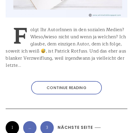
F
olgt Ihr AutorInnen in den sozialen Medien?
Wieso/wieso nicht und wenn ja welchen? Ich
glaube, dem einzigen Autor, dem ich folge,
soweit ich weiß
, ist Patrick Rotfuss. Und das eher aus
blanker Verzweiflung, weil irgendwann ja vielleicht der
letzte…
CONTINUE READING
S
1
…
3
NÄCHSTE SEITE