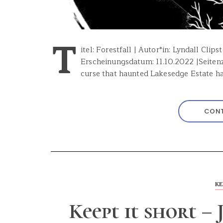
T
itel: Forestfall | Autor*in: Lyndall Clip
Erscheinungsdatum: 11.10.2022 |Seitenz
curse that haunted Lakesedge Estate ha
CONT
KE
Keept it short –