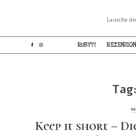
Lausche dem
RUBY??
REZENSIO
Tag
KE
Keep it short – Di