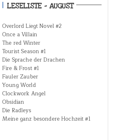
h
LESELISTE – AUGUST
f
o
Overlord Liegt Novel #2
r
Once a Villain
:
The red Winter
Tourist Season #1
Die Sprache der Drachen
Fire & Frost #1
Fauler Zauber
Young World
Clockwork Angel
Obsidian
Die Radleys
Meine ganz besondere Hochzeit #1