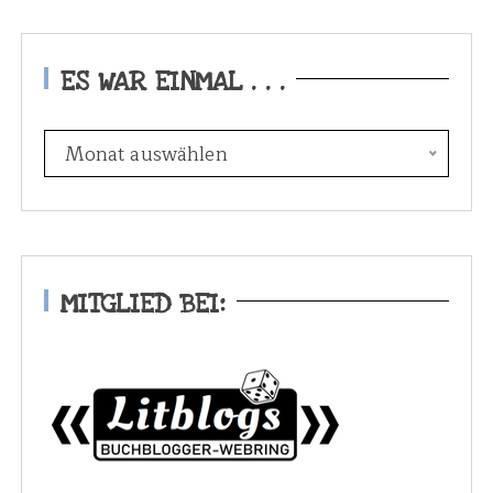
ES WAR EINMAL . . .
E
Monat auswählen
s
w
a
r
e
MITGLIED BEI:
i
n
m
a
l
.