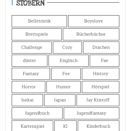
STÖBERN
Belletristik
Boyslove
Brettspiele
Bücherbüchse
Challenge
Cozy
Drachen
düster
Englisch
Fae
Fantasy
Fee
History
Horror
Humor
Hörspiel
Isekai
Japan
Jay Kristoff
Jugendbuch
Jugendfantasy
Kartenspiel
KI
Kinderbuch