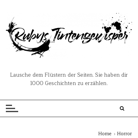
S
k
i
p
t
o
c
o
n
Lausche dem Flüstern der Seiten. Sie haben dir
t
1000 Geschichten zu erzählen.
e
n
t
Home
Horror