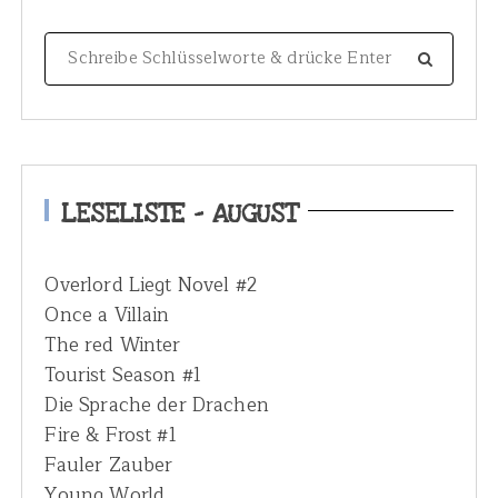
S
e
a
r
c
h
LESELISTE – AUGUST
f
o
Overlord Liegt Novel #2
r
Once a Villain
:
The red Winter
Tourist Season #1
Die Sprache der Drachen
Fire & Frost #1
Fauler Zauber
Young World