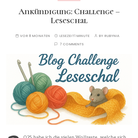
Ankündigung: Challenge –
Leseschal
VOR 8 MONATEN
LESEZEIT
1 MINUTE
BY
RUBYNIA
7 COMMENTS
025 habe ich die vielen Wollreste, welche sich