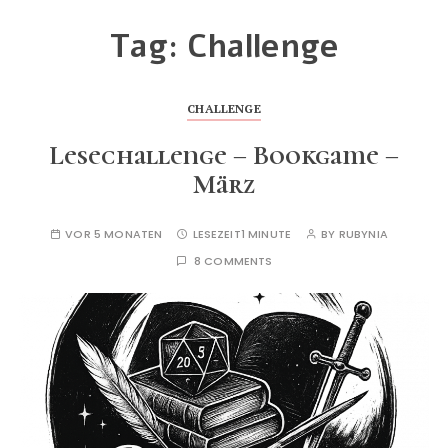
Tag:
Challenge
CHALLENGE
Lesechallenge – Bookgame –
März
VOR 5 MONATEN
LESEZEIT
1 MINUTE
BY
RUBYNIA
8 COMMENTS