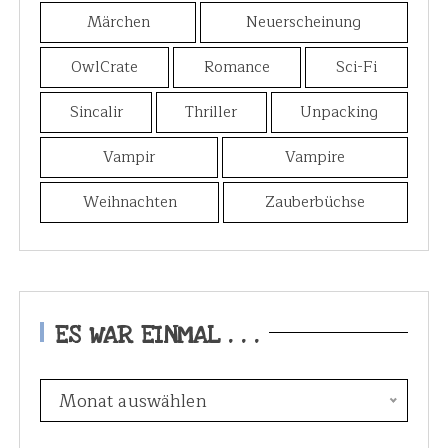
Märchen
Neuerscheinung
OwlCrate
Romance
Sci-Fi
Sincalir
Thriller
Unpacking
Vampir
Vampire
Weihnachten
Zauberbüchse
ES WAR EINMAL . . .
E
Monat auswählen
s
w