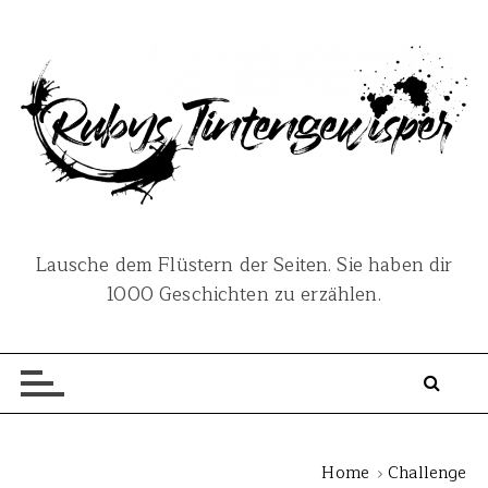
S
k
i
p
t
o
c
o
n
Lausche dem Flüstern der Seiten. Sie haben dir
t
1000 Geschichten zu erzählen.
e
n
t
Home
Challenge