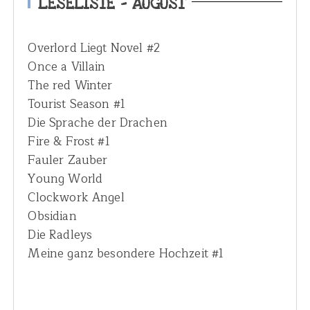
LESELISTE – AUGUST
f
o
Overlord Liegt Novel #2
r
Once a Villain
:
The red Winter
Tourist Season #1
Die Sprache der Drachen
Fire & Frost #1
Fauler Zauber
Young World
Clockwork Angel
Obsidian
Die Radleys
Meine ganz besondere Hochzeit #1