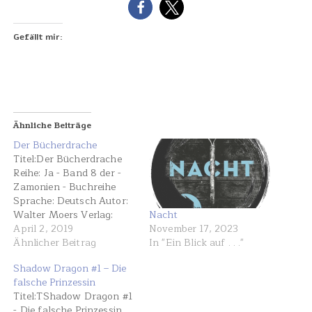
Gefällt mir:
Ähnliche Beiträge
Der Bücherdrache
Titel:Der Bücherdrache
Reihe: Ja - Band 8 der -
Zamonien - Buchreihe
Sprache: Deutsch Autor:
Nacht
Walter Moers Verlag:
November 17, 2023
Penguin Genre: Fantasy
April 2, 2019
In "Ein Blick auf . . ."
ISBN: 978-3-328-60064-
Ähnlicher Beitrag
0 Preis: 24,99 $ (D)
Shadow Dragon #1 – Die
Hardcover Seiten: 192
falsche Prinzessin
empfohlenes Alter: ab 15
Titel:TShadow Dragon #1
Jahren Erschienen: 25.
- Die falsche Prinzessin