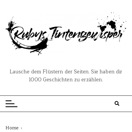
S
k
i
p
t
o
c
o
n
Lausche dem Flüstern der Seiten. Sie haben dir
t
1000 Geschichten zu erzählen.
e
n
t
Home