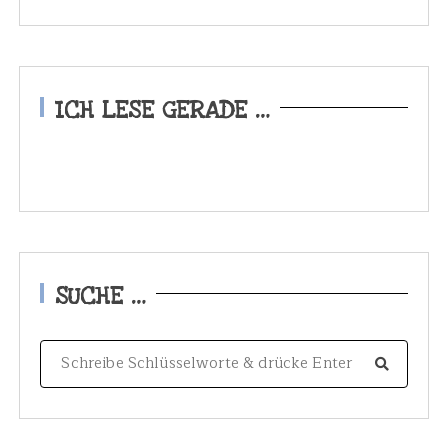
ICH LESE GERADE …
SUCHE …
S
e
a
r