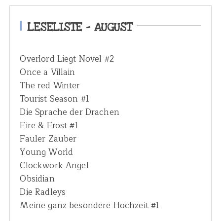
c
h
LESELISTE – AUGUST
f
o
Overlord Liegt Novel #2
r
Once a Villain
:
The red Winter
Tourist Season #1
Die Sprache der Drachen
Fire & Frost #1
Fauler Zauber
Young World
Clockwork Angel
Obsidian
Die Radleys
Meine ganz besondere Hochzeit #1