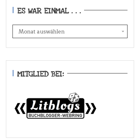
ES WAR EINMAL . . .
E
Monat auswählen
s
w
a
r
e
MITGLIED BEI:
i
n
m
a
l
.
.
.