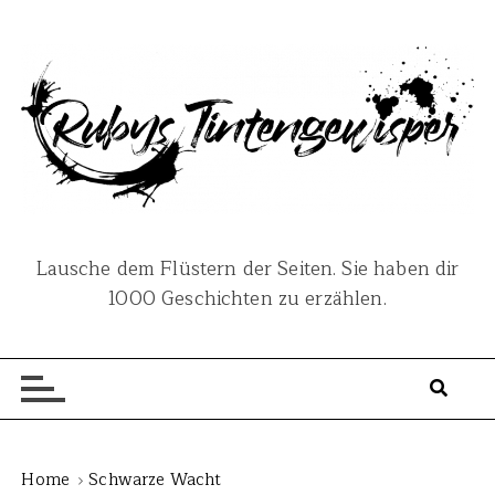
S
k
i
p
t
o
c
o
n
Lausche dem Flüstern der Seiten. Sie haben dir
t
1000 Geschichten zu erzählen.
e
n
t
Home
Schwarze Wacht