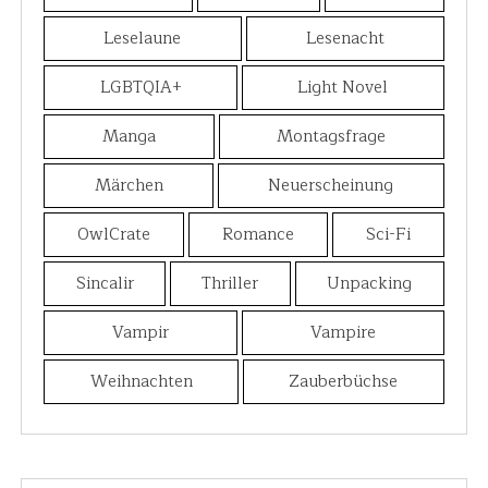
Leselaune
Lesenacht
LGBTQIA+
Light Novel
Manga
Montagsfrage
Märchen
Neuerscheinung
OwlCrate
Romance
Sci-Fi
Sincalir
Thriller
Unpacking
Vampir
Vampire
Weihnachten
Zauberbüchse