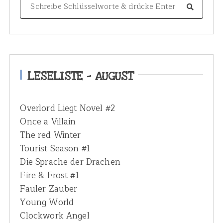
S
e
a
r
c
h
LESELISTE – AUGUST
f
o
Overlord Liegt Novel #2
r
Once a Villain
:
The red Winter
Tourist Season #1
Die Sprache der Drachen
Fire & Frost #1
Fauler Zauber
Young World
Clockwork Angel