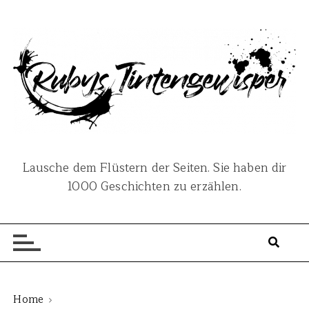
S
k
i
p
t
o
c
o
n
Lausche dem Flüstern der Seiten. Sie haben dir
t
1000 Geschichten zu erzählen.
e
n
t
Home