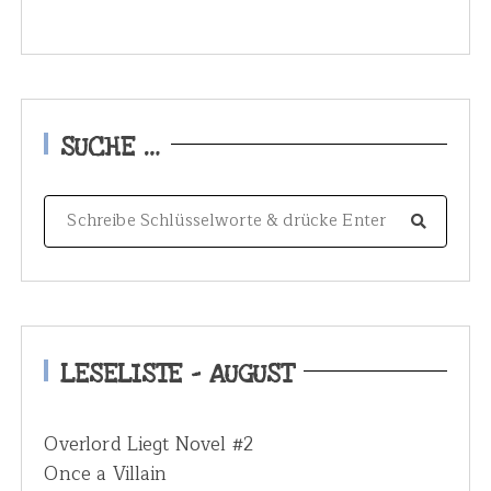
SUCHE …
S
e
a
r
c
h
LESELISTE – AUGUST
f
o
Overlord Liegt Novel #2
r
Once a Villain
: