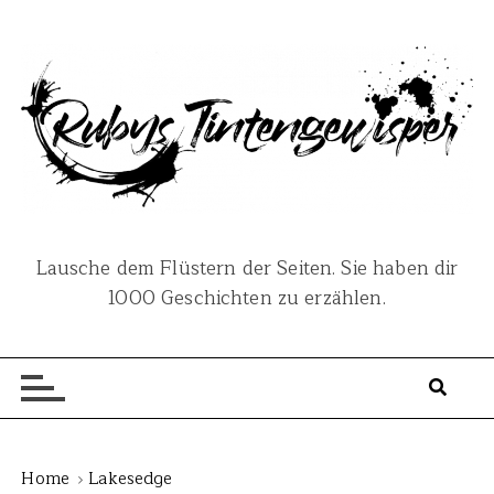
S
k
i
p
t
o
c
o
n
Lausche dem Flüstern der Seiten. Sie haben dir
t
1000 Geschichten zu erzählen.
e
n
t
Home
Lakesedge