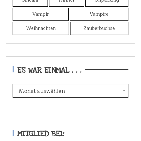
Sincalir
Thriller
Unpacking
Vampir
Vampire
Weihnachten
Zauberbüchse
ES WAR EINMAL . . .
E
Monat auswählen
s
w
a
r
e
MITGLIED BEI:
i