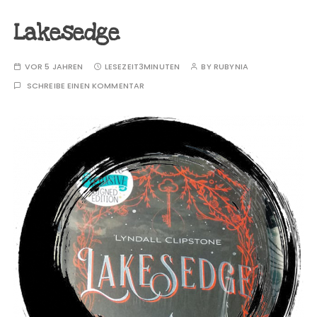
Lakesedge
VOR 5 JAHREN
LESEZEIT
3MINUTEN
BY
RUBYNIA
SCHREIBE EINEN KOMMENTAR