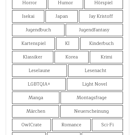
Horror
Humor
Hörspiel
Isekai
Japan
Jay Kristoff
Jugendbuch
Jugendfantasy
Kartenspiel
KI
Kinderbuch
Klassiker
Korea
Krimi
Leselaune
Lesenacht
LGBTQIA+
Light Novel
Manga
Montagsfrage
Märchen
Neuerscheinung
OwlCrate
Romance
Sci-Fi