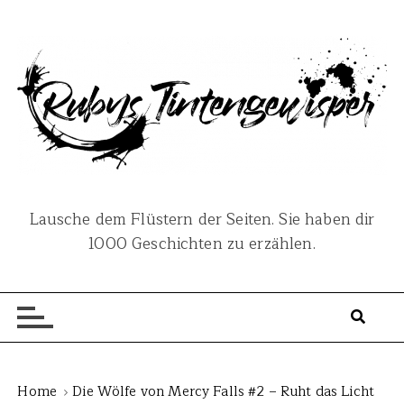
S
k
i
p
t
o
c
o
n
Lausche dem Flüstern der Seiten. Sie haben dir
t
1000 Geschichten zu erzählen.
e
n
t
Home
Die Wölfe von Mercy Falls #2 – Ruht das Licht