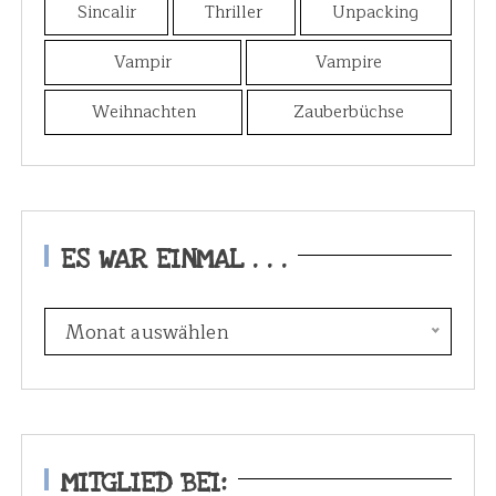
Sincalir
Thriller
Unpacking
Vampir
Vampire
Weihnachten
Zauberbüchse
ES WAR EINMAL . . .
E
Monat auswählen
s
w
a
r
e
MITGLIED BEI: