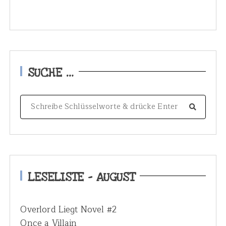
SUCHE …
S
e
a
r
c
h
LESELISTE – AUGUST
f
o
Overlord Liegt Novel #2
r
Once a Villain
: