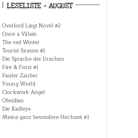
h
LESELISTE – AUGUST
f
o
Overlord Liegt Novel #2
r
Once a Villain
:
The red Winter
Tourist Season #1
Die Sprache der Drachen
Fire & Frost #1
Fauler Zauber
Young World
Clockwork Angel
Obsidian
Die Radleys
Meine ganz besondere Hochzeit #1