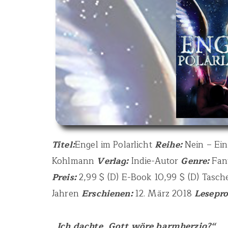
Titel:
Engel im Polarlicht
Reihe:
Nein – Ei
Kohlmann
Verlag:
Indie-Autor
Genre:
Fan
Preis:
2,99 $ (D) E-Book 10,99 $ (D) Tas
Jahren
Erschienen:
12. März 2018
Lesepr
„Ich dachte, Gott wöre barmherzig?“