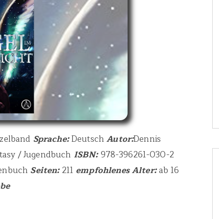
nzelband
Sprache:
Deutsch
Autor:
Dennis
tasy / Jugendbuch
ISBN:
978-396261-030-2
chenbuch
Seiten:
211
empfohlenes Alter:
ab 16
obe