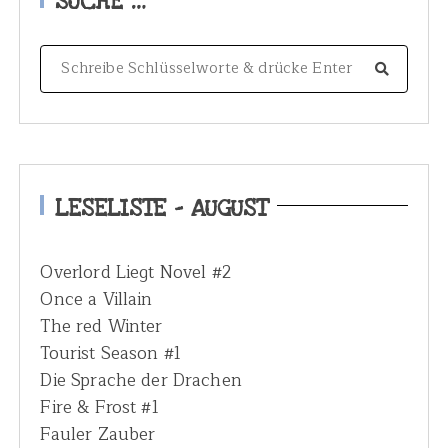
SUCHE …
S
e
a
r
c
h
LESELISTE – AUGUST
f
o
Overlord Liegt Novel #2
r
Once a Villain
:
The red Winter
Tourist Season #1
Die Sprache der Drachen
Fire & Frost #1
Fauler Zauber