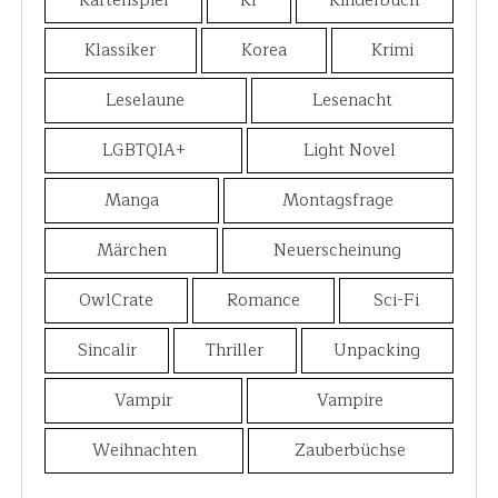
Kartenspiel
KI
Kinderbuch
Klassiker
Korea
Krimi
Leselaune
Lesenacht
LGBTQIA+
Light Novel
Manga
Montagsfrage
Märchen
Neuerscheinung
OwlCrate
Romance
Sci-Fi
Sincalir
Thriller
Unpacking
Vampir
Vampire
Weihnachten
Zauberbüchse