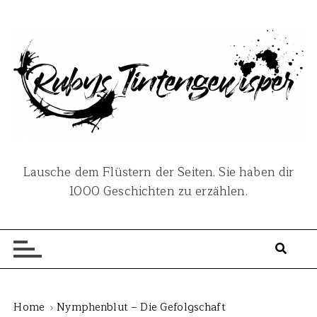
S
k
i
p
t
o
c
o
n
Lausche dem Flüstern der Seiten. Sie haben dir
t
1000 Geschichten zu erzählen.
e
n
t
Home
Nymphenblut – Die Gefolgschaft