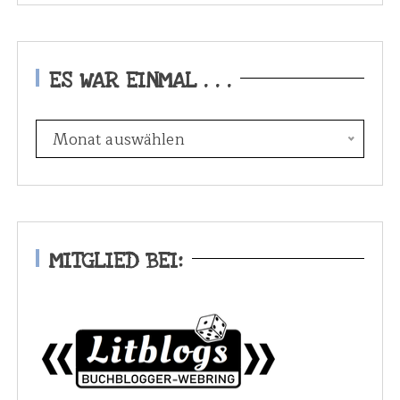
ES WAR EINMAL . . .
E
Monat auswählen
s
w
a
r
e
MITGLIED BEI:
i
n
m
a
l
.