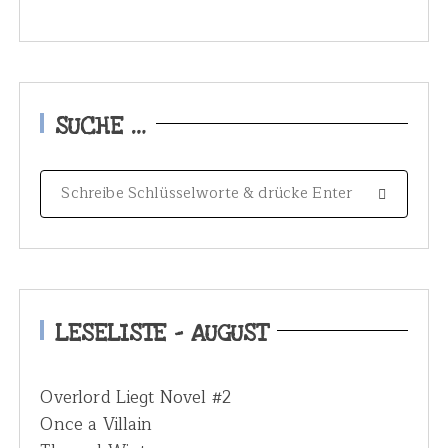
SUCHE …
S
e
a
r
c
h
LESELISTE – AUGUST
f
o
Overlord Liegt Novel #2
r
Once a Villain
: