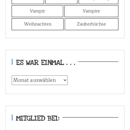
Vampir
Vampire
Weihnachten
Zauberbüchse
ES WAR EINMAL . . .
E
s
w
a
r
e
MITGLIED BEI:
i