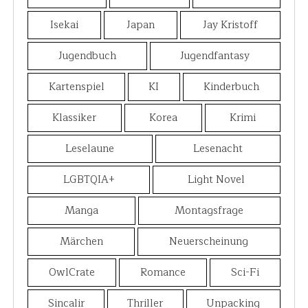
Isekai
Japan
Jay Kristoff
Jugendbuch
Jugendfantasy
Kartenspiel
KI
Kinderbuch
Klassiker
Korea
Krimi
Leselaune
Lesenacht
LGBTQIA+
Light Novel
Manga
Montagsfrage
Märchen
Neuerscheinung
OwlCrate
Romance
Sci-Fi
Sincalir
Thriller
Unpacking