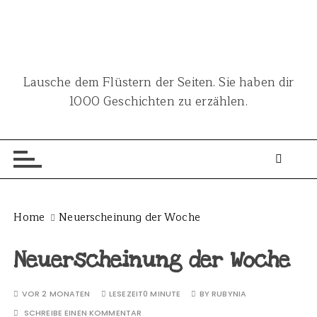
S
k
i
p
Lausche dem Flüstern der Seiten. Sie haben dir
t
1000 Geschichten zu erzählen.
o
c
o
n
t
e
n
Home
Neuerscheinung der Woche
t
Neuerscheinung der Woche
VOR 2 MONATEN
LESEZEIT
0 MINUTE
BY
RUBYNIA
SCHREIBE EINEN KOMMENTAR