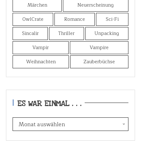
Märchen
Neuerscheinung
OwlCrate
Romance
Sci-Fi
Sincalir
Thriller
Unpacking
Vampir
Vampire
Weihnachten
Zauberbüchse
ES WAR EINMAL . . .
E
Monat auswählen
s
w