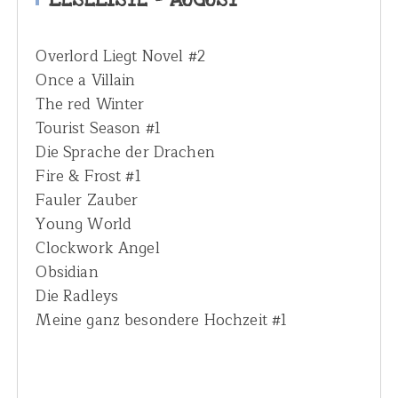
f
o
Overlord Liegt Novel #2
r
Once a Villain
:
The red Winter
Tourist Season #1
Die Sprache der Drachen
Fire & Frost #1
Fauler Zauber
Young World
Clockwork Angel
Obsidian
Die Radleys
Meine ganz besondere Hochzeit #1