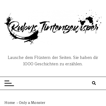
S
k
i
p
t
o
c
o
n
Lausche dem Flüstern der Seiten. Sie haben dir
t
1000 Geschichten zu erzählen.
e
n
t
Home
Only a Monster