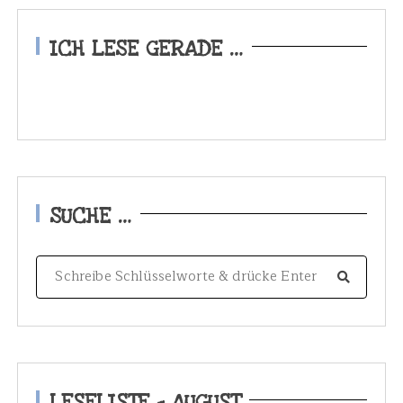
ICH LESE GERADE …
SUCHE …
S
e
a
r
c
h
LESELISTE – AUGUST