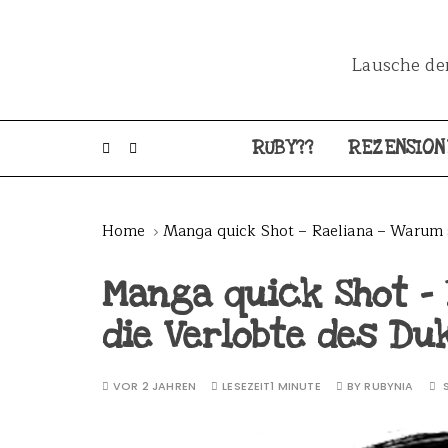
Lausche dem
RUBY??
REZENSION
Home
Manga quick Shot – Raeliana – Warum s
Manga quick Shot – 
die Verlobte des Du
VOR 2 JAHREN
LESEZEIT
1 MINUTE
BY
RUBYNIA