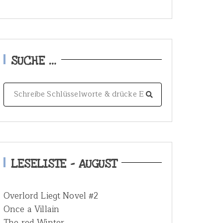
SUCHE …
S
e
a
r
c
h
LESELISTE – AUGUST
f
o
Overlord Liegt Novel #2
r
Once a Villain
:
The red Winter