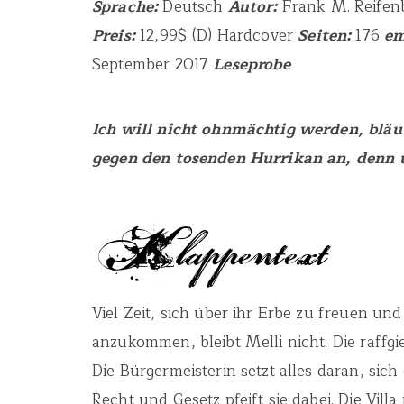
Sprache:
Deutsch
Autor:
Frank M. Reife
Preis:
12,99$ (D) Hardcover
Seiten:
176
em
September 2017
Leseprobe
Ich will nicht ohnmächtig werden, bläute
gegen den tosenden Hurrikan an, denn u
Viel Zeit, sich über ihr Erbe zu freuen un
anzukommen, bleibt Melli nicht. Die raffg
Die Bürgermeisterin setzt alles daran, sic
Recht und Gesetz pfeift sie dabei. Die Villa