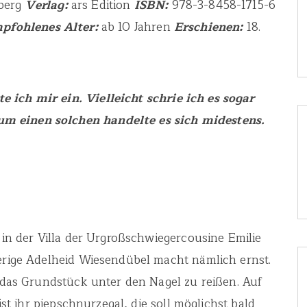
nberg
Verlag:
ars Edition
ISBN:
978-3-8458-1715-6
pfohlenes Alter:
ab 10 Jahren
Erschienen:
18.
 ich mir ein. Vielleicht schrie ich es sogar
m einen solchen handelte es sich midestens.
d in der Villa der Urgroßschwiegercousine Emilie
ierige Adelheid Wiesendübel macht nämlich ernst.
h das Grundstück unter den Nagel zu reißen. Auf
 ist ihr piepschnurzegal, die soll möglichst bald