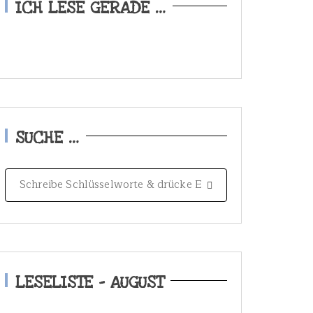
ICH LESE GERADE …
SUCHE …
S
e
a
r
c
h
LESELISTE – AUGUST
f
o