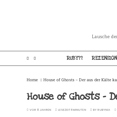
S
k
i
p
t
Lausche dem
o
c
o
RUBY??
REZENSIO
n
t
e
Home
House of Ghosts – Der aus der Kälte k
n
t
House of Ghosts – D
VOR 8 JAHREN
LESEZEIT
4MINUTEN
BY
RUBYNIA