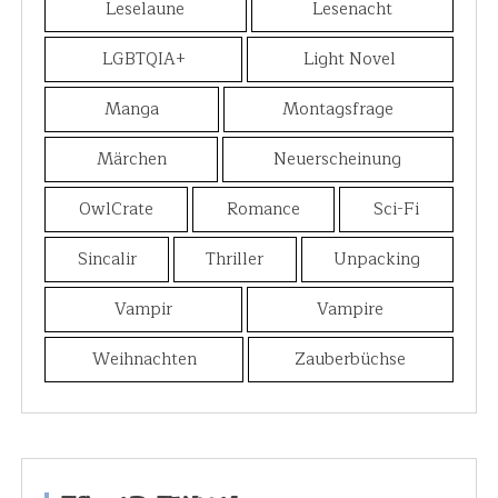
Leselaune
Lesenacht
LGBTQIA+
Light Novel
Manga
Montagsfrage
Märchen
Neuerscheinung
OwlCrate
Romance
Sci-Fi
Sincalir
Thriller
Unpacking
Vampir
Vampire
Weihnachten
Zauberbüchse