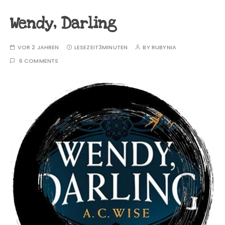
Wendy, Darling
VOR 2 JAHREN
LESEZEIT
3MINUTEN
BY
RUBYNIA
6 COMMENTS