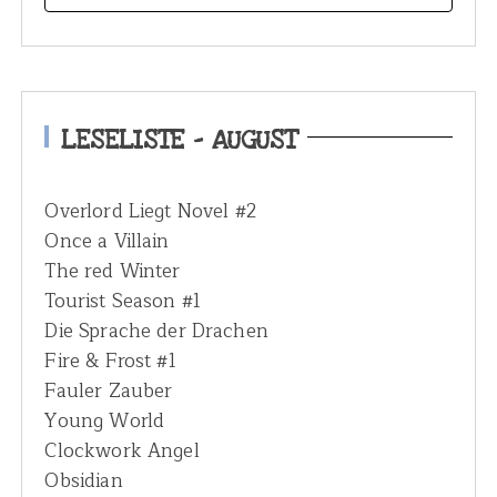
e
a
r
c
h
LESELISTE – AUGUST
f
o
Overlord Liegt Novel #2
r
Once a Villain
:
The red Winter
Tourist Season #1
Die Sprache der Drachen
Fire & Frost #1
Fauler Zauber
Young World
Clockwork Angel
Obsidian