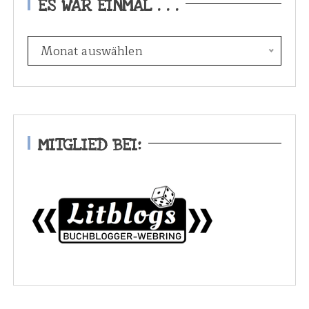
ES WAR EINMAL . . .
E
Monat auswählen
s
w
a
r
e
MITGLIED BEI:
i
n
m
a
l
.
.
.