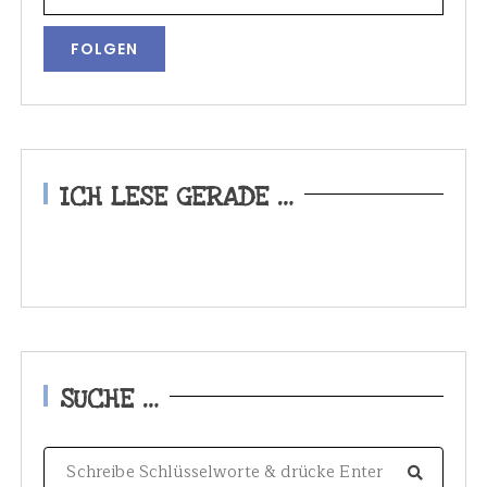
ICH LESE GERADE …
SUCHE …
S