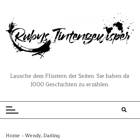
S
k
i
p
t
o
c
o
n
Lausche dem Flüstern der Seiten. Sie haben dir
t
1000 Geschichten zu erzählen.
e
n
t
Home
Wendy, Darling