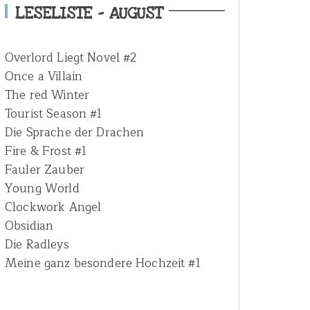
h
LESELISTE – AUGUST
f
o
Overlord Liegt Novel #2
r
Once a Villain
:
The red Winter
Tourist Season #1
Die Sprache der Drachen
Fire & Frost #1
Fauler Zauber
Young World
Clockwork Angel
Obsidian
Die Radleys
Meine ganz besondere Hochzeit #1