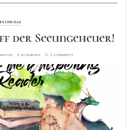
IES UND DAS
ff der Seeungeheuer!
INUTEN
BY
RUBYNIA
3 COMMENTS