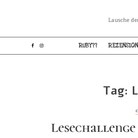
Lausche dem
RUBY??
REZENSIO
Tag:
Lesechallenge 