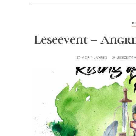
D
Leseevent – Angri
VOR 4 JAHREN
LESEZEIT
4M