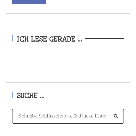
ICH LESE GERADE …
SUCHE …
S
e
a