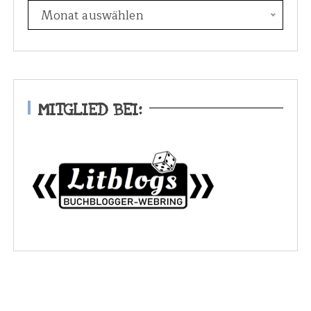
E
Monat auswählen
s
w
a
r
e
MITGLIED BEI:
i
n
m
a
l
.
.
.