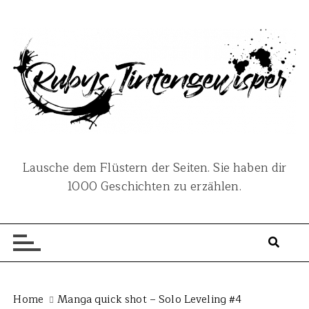
S
k
i
p
t
o
c
o
n
Lausche dem Flüstern der Seiten. Sie haben dir
t
1000 Geschichten zu erzählen.
e
n
t
Home
Manga quick shot – Solo Leveling #4