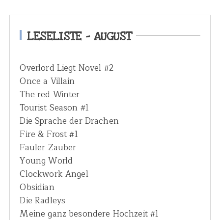
r
c
h
LESELISTE – AUGUST
f
o
Overlord Liegt Novel #2
r
Once a Villain
:
The red Winter
Tourist Season #1
Die Sprache der Drachen
Fire & Frost #1
Fauler Zauber
Young World
Clockwork Angel
Obsidian
Die Radleys
Meine ganz besondere Hochzeit #1