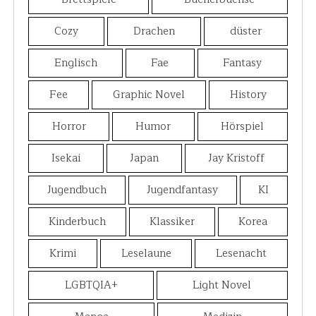
Cozy
Drachen
düster
Englisch
Fae
Fantasy
Fee
Graphic Novel
History
Horror
Humor
Hörspiel
Isekai
Japan
Jay Kristoff
Jugendbuch
Jugendfantasy
KI
Kinderbuch
Klassiker
Korea
Krimi
Leselaune
Lesenacht
LGBTQIA+
Light Novel