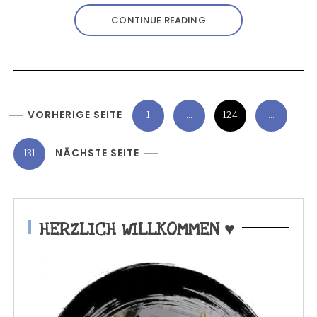
CONTINUE READING
S
VORHERIGE SEITE
1
…
124
…
e
i
131
NÄCHSTE SEITE
t
e
n
HERZLICH WILLKOMMEN ♥
n
u
m
m