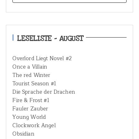
e
a
r
c
h
LESELISTE – AUGUST
f
o
Overlord Liegt Novel #2
r
Once a Villain
:
The red Winter
Tourist Season #1
Die Sprache der Drachen
Fire & Frost #1
Fauler Zauber
Young World
Clockwork Angel
Obsidian