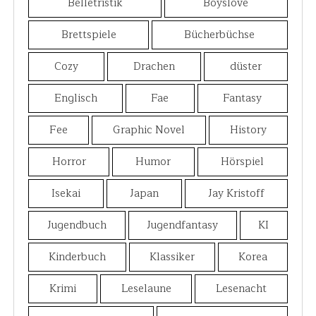
Belletristik
Boyslove
Brettspiele
Bücherbüchse
Cozy
Drachen
düster
Englisch
Fae
Fantasy
Fee
Graphic Novel
History
Horror
Humor
Hörspiel
Isekai
Japan
Jay Kristoff
Jugendbuch
Jugendfantasy
KI
Kinderbuch
Klassiker
Korea
Krimi
Leselaune
Lesenacht