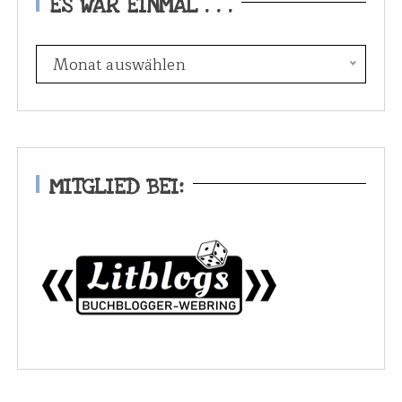
ES WAR EINMAL . . .
E
Monat auswählen
s
w
a
r
e
MITGLIED BEI:
i
n
m
a
l
.
.
.