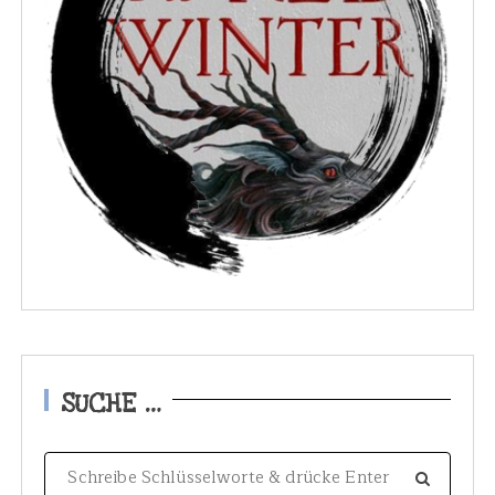
SUCHE …
S