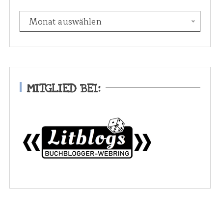
E
Monat auswählen
s
w
a
r
e
MITGLIED BEI:
i
n
m
a
l
.
.
.