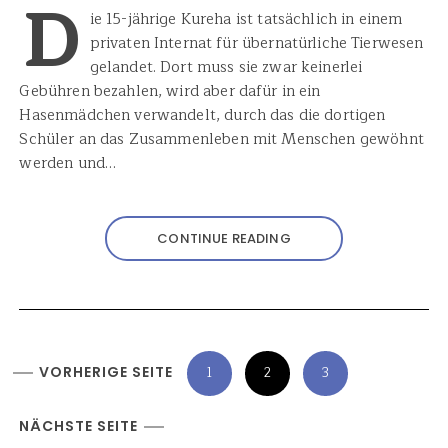
D
ie 15-jährige Kureha ist tatsächlich in einem
privaten Internat für übernatürliche Tierwesen
gelandet. Dort muss sie zwar keinerlei
Gebühren bezahlen, wird aber dafür in ein
Hasenmädchen verwandelt, durch das die dortigen
Schüler an das Zusammenleben mit Menschen gewöhnt
werden und…
CONTINUE READING
S
VORHERIGE SEITE
1
2
3
e
i
NÄCHSTE SEITE