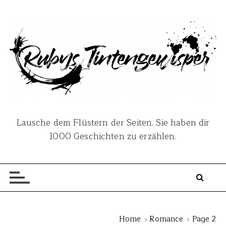
S
k
i
p
t
o
c
o
n
Lausche dem Flüstern der Seiten. Sie haben dir
t
1000 Geschichten zu erzählen.
e
n
t
Home
Romance
Page 2