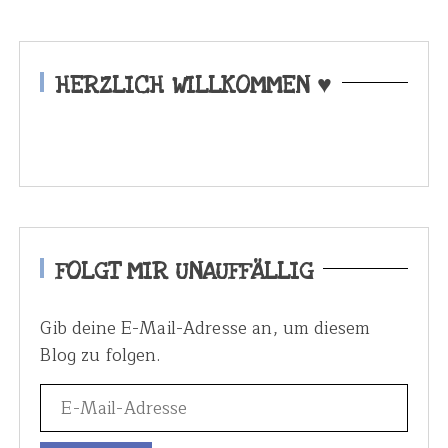
t
e
n
HERZLICH WILLKOMMEN ♥
n
u
m
m
e
r
FOLGT MIR UNAUFFÄLLIG
i
e
Gib deine E-Mail-Adresse an, um diesem
r
Blog zu folgen.
u
n
g