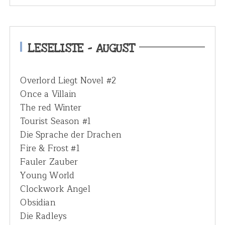
r
c
h
LESELISTE – AUGUST
f
o
Overlord Liegt Novel #2
r
Once a Villain
:
The red Winter
Tourist Season #1
Die Sprache der Drachen
Fire & Frost #1
Fauler Zauber
Young World
Clockwork Angel
Obsidian
Die Radleys