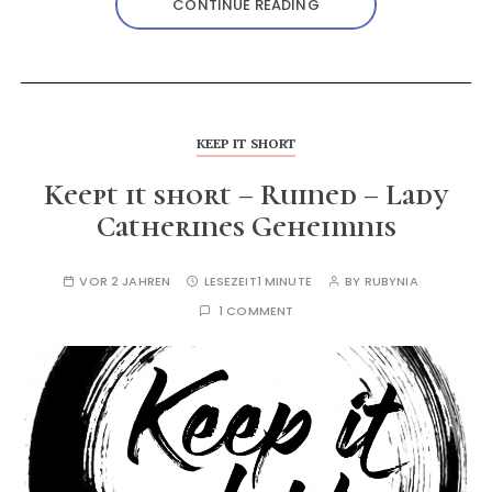
CONTINUE READING
KEEP IT SHORT
Keept it short – Ruined – Lady
Catherines Geheimnis
VOR 2 JAHREN
LESEZEIT
1 MINUTE
BY
RUBYNIA
1 COMMENT